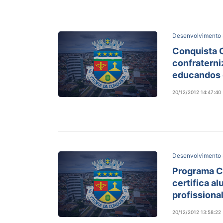
Desenvolvimento 
Conquista C
confratern
educandos e
20/12/2012 14:47:40
Desenvolvimento 
Programa C
certifica al
profissiona
20/12/2012 13:58:22