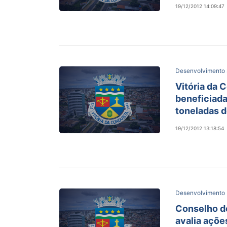
19/12/2012 14:09:47
Desenvolvimento 
Vitória da 
beneficiad
toneladas d
19/12/2012 13:18:54
Desenvolvimento
Conselho d
avalia açõe