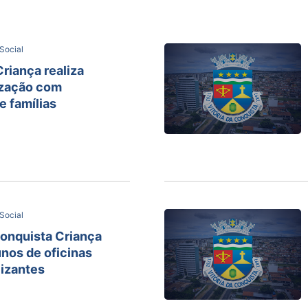
Social
riança realiza
ização com
 famílias
Social
onquista Criança
unos de oficinas
lizantes