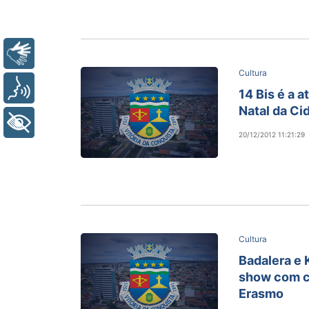
Libras
Cultura
Voz
14 Bis é a a
Natal da Ci
+ Acessibilidade
20/12/2012 11:21:29
Cultura
Badalera e
show com c
Erasmo