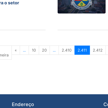
ra o setor
«
...
10
20
...
2.410
2.411
2.412
meira
Endereço
C