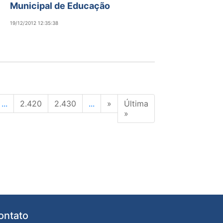
Municipal de Educação
19/12/2012 12:35:38
...
2.420
2.430
...
»
Última
»
ontato