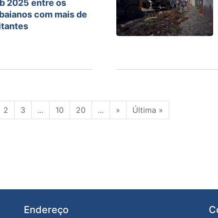
eb 2025 entre os
 baianos com mais de
itantes
2
3
...
10
20
...
»
Última »
Endereço
C