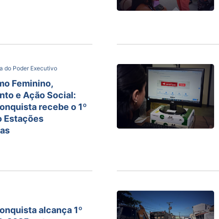
a do Poder Executivo
mo Feminino,
to e Ação Social:
Conquista recebe o 1º
o Estações
tas
Conquista alcança 1º