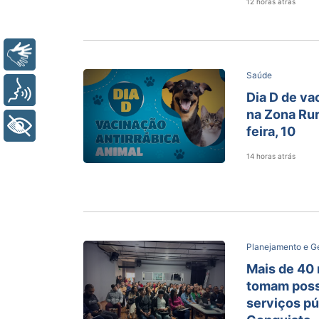
12 horas atrás
Libras
Saúde
Voz
Dia D de va
na Zona Rur
+ Acessibilidade
feira, 10
14 horas atrás
Planejamento e G
Mais de 40
tomam posse
serviços pú