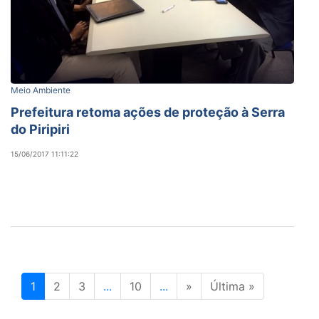
Meio Ambiente
Prefeitura retoma ações de proteção à Serra
do Piripiri
15/06/2017 11:11:22
1
2
3
...
10
...
»
Última »