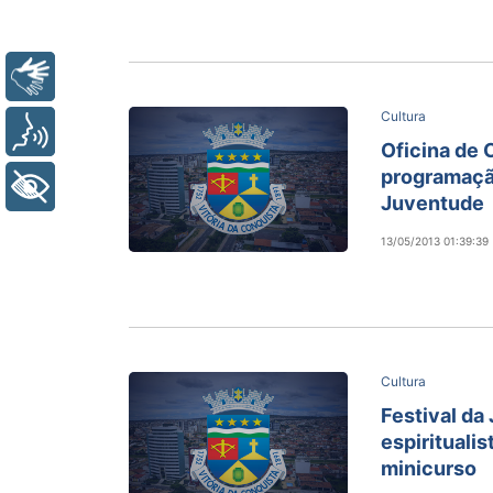
Libras
Cultura
Voz
Oficina de 
programação
+ Acessibilidade
Juventude
13/05/2013 01:39:39
Cultura
Festival da
espiritualis
minicurso