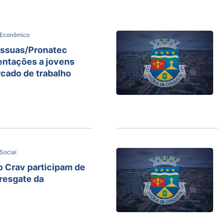
 Econômico
essuas/Pronatec
entações a jovens
cado de trabalho
Social
 Crav participam de
 resgate da