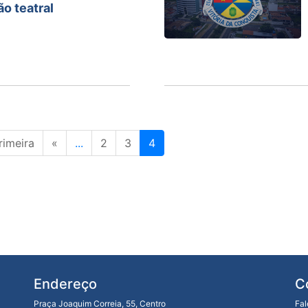
ão teatral
rimeira
«
...
2
3
4
Endereço
C
Praça Joaquim Correia, 55, Centro
Fa