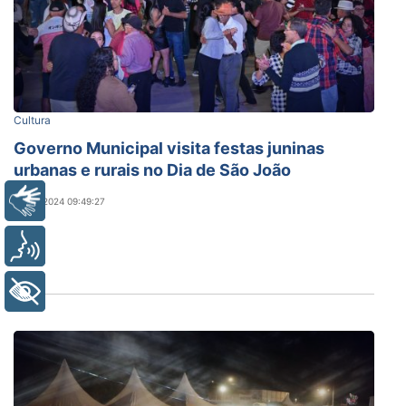
Cultura
Governo Municipal visita festas juninas
urbanas e rurais no Dia de São João
Libras
25/06/2024 09:49:27
Voz
+ Acessibilidade