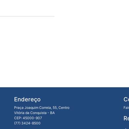
Endereço
C
Praça Joaquim Correia, 55, Centro
Fa
Vitória da Conquista - BA
R
CEP: 45000-907
(77) 3424-8500