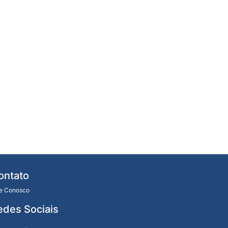
ontato
le Conosco
edes Sociais