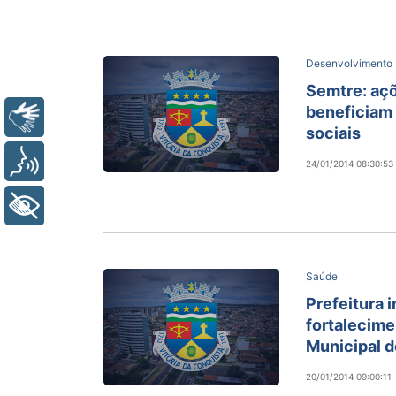
Desenvolvimento
Semtre: açõ
beneficiam 
Libras
sociais
Voz
24/01/2014 08:30:53
+ Acessibilidade
Saúde
Prefeitura 
fortalecim
Municipal 
20/01/2014 09:00:11