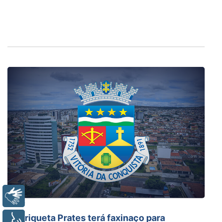
Libras
Saúde
Henriqueta Prates terá faxinaço para
Voz