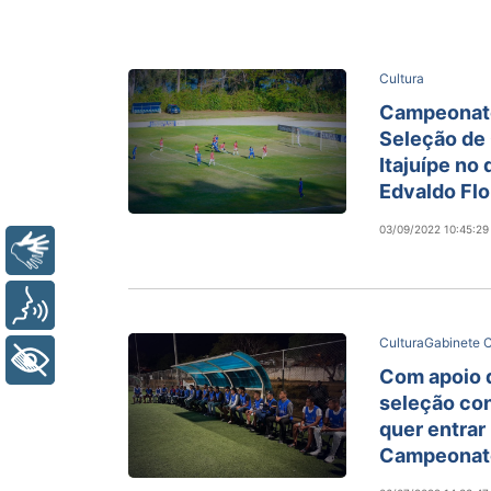
Cultura
Campeonato
Seleção de
Itajuípe no
Edvaldo Flo
03/09/2022 10:45:29
Libras
Voz
Cultura
Gabinete C
+ Acessibilidade
Com apoio d
seleção con
quer entrar 
Campeonato