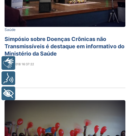
Saúde
Simpósio sobre Doenças Crônicas não
Transmissíveis é destaque em informativo do
Ministério da Saúde
Libras
07/11/2018 16:37:22
Voz
+ Acessibilidade