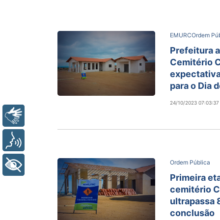
EMURC
Ordem Púb
Prefeitura 
Cemitério 
expectativa
para o Dia 
24/10/2023 07:03:37
Libras
Voz
Ordem Pública
+ Acessibilidade
Primeira et
cemitério 
ultrapassa 
conclusão