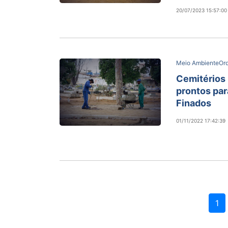
20/07/2023 15:57:00
Meio Ambiente
Or
Cemitérios 
prontos par
Finados
01/11/2022 17:42:39
1