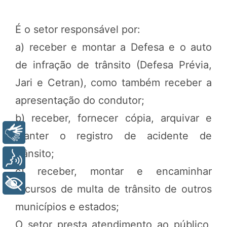
É o setor responsável por:
a) receber e montar a Defesa e o auto
de infração de trânsito (Defesa Prévia,
Jari e Cetran), como também receber a
apresentação do condutor;
b) receber, fornecer cópia, arquivar e
Libras
manter o registro de acidente de
trânsito;
Voz
c) receber, montar e encaminhar
+ Acessibilidade
recursos de multa de trânsito de outros
municípios e estados;
O setor presta atendimento ao público,