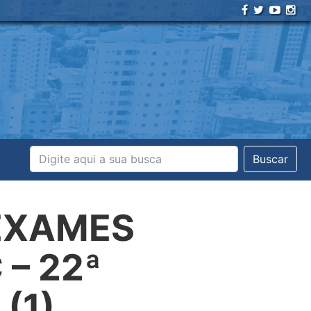
Buscar
 EXAMES
– 22ª
(1)