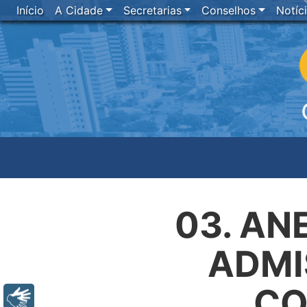
Início
A Cidade
Secretarias
Conselhos
Notíc
03. AN
ADMI
CO
Libras