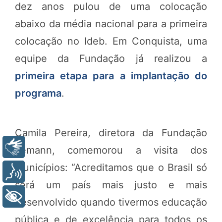
dez anos pulou de uma colocação
abaixo da média nacional para a primeira
colocação no Ideb. Em Conquista, uma
equipe da Fundação já realizou a
primeira etapa para a implantação do
programa
.
Camila Pereira, diretora da Fundação
Libras
Lemann, comemorou a visita dos
municípios: “Acreditamos que o Brasil só
Voz
será um país mais justo e mais
+ Acessibilidade
desenvolvido quando tivermos educação
pública e de excelência para todos os