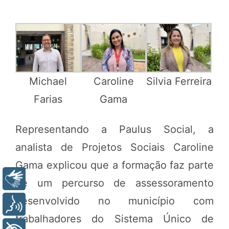
Michael
Caroline
Silvia Ferreira
Farias
Gama
Representando a Paulus Social, a
analista de Projetos Sociais Caroline
Gama explicou que a formação faz parte
Libras
de um percurso de assessoramento
desenvolvido no município com
Voz
trabalhadores do Sistema Único de