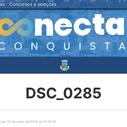
ias
Concursos e seleções
DSC_0285
o em 25 de junho de 2026 as 03:18:35