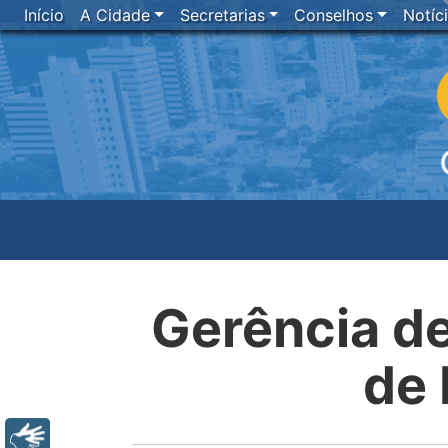
Início
A Cidade
Secretarias
Conselhos
Notíc
Gerência d
de 
Libras