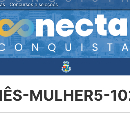
ias
Concursos e seleções
MÊS-MULHER5-10