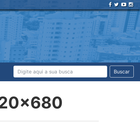
Buscar
20×680