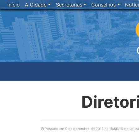
Início
A Cidade
Secretarias
Conselhos
Notíc
Diretor
Postado em 9 de dezembro de 2012 as 18:59:15 e atualiza