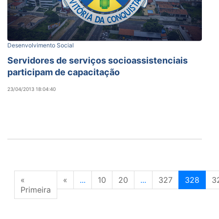
Desenvolvimento Social
Servidores de serviços socioassistenciais
participam de capacitação
23/04/2013 18:04:40
«
«
...
10
20
...
327
328
3
Primeira