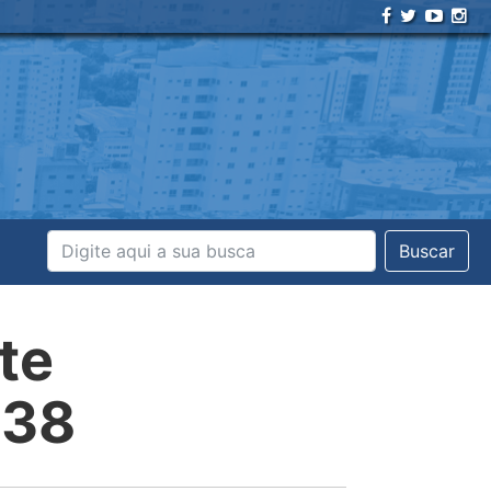
Buscar
te
238