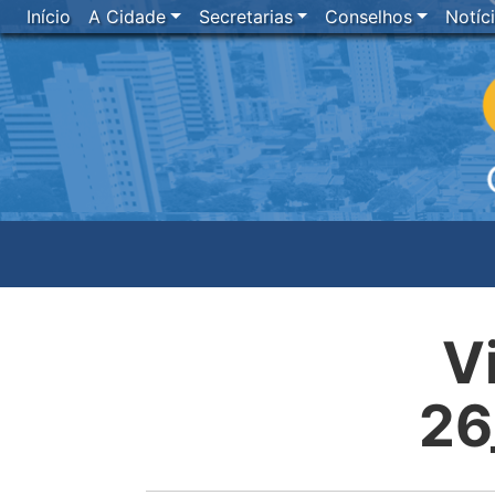
Início
A Cidade
Secretarias
Conselhos
Notíc
V
26