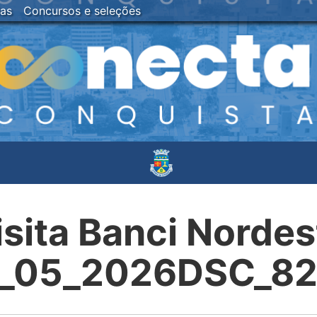
ias
Concursos e seleções
isita Banci Nordes
_05_2026DSC_8