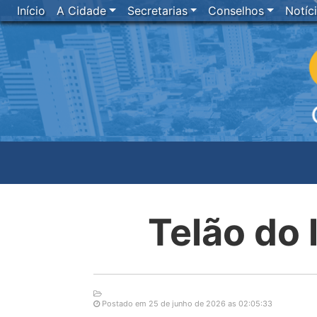
Início
A Cidade
Secretarias
Conselhos
Notíc
Telão do 
Postado em 25 de junho de 2026 as 02:05:33