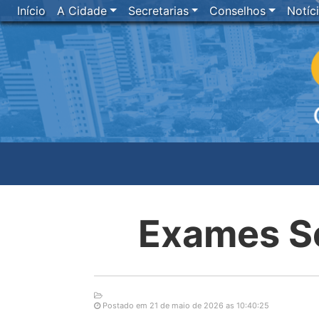
Início
A Cidade
Secretarias
Conselhos
Notíc
Exames S
Postado em 21 de maio de 2026 as 10:40:25