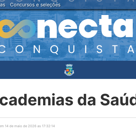
ias
Concursos e seleções
cademias da Saú
em 14 de maio de 2026 as 17:32:14