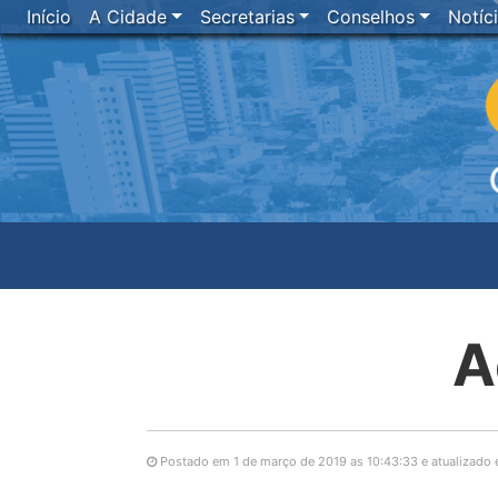
Início
A Cidade
Secretarias
Conselhos
Notíc
A
Postado em 1 de março de 2019 as 10:43:33 e atualizado 