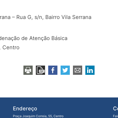
ana – Rua G, s/n, Bairro Vila Serrana
denação de Atenção Básica
, Centro
Endereço
C
Praça Joaquim Correia, 55, Centro
Fa