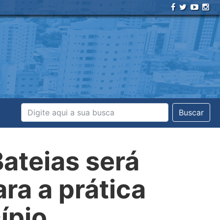
Buscar
Bateias será
ra a prática
ípio