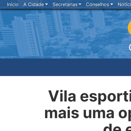
Início
A Cidade
Secretarias
Conselhos
Notíc
Vila esport
mais uma op
de 