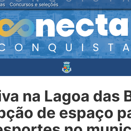
ias
Concursos e seleções
iva na Lagoa das 
ção de espaço pa
esportes no munic