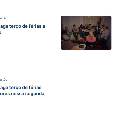
estão
aga terço de férias a
s
estão
paga terço de férias
sores nessa segunda,