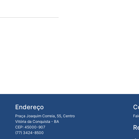
Endereço
C
Praça Joaquim Correia, 55, Centro
Fa
Vitória da Conquista - BA
R
CEP: 45000-907
(77) 3424-8500