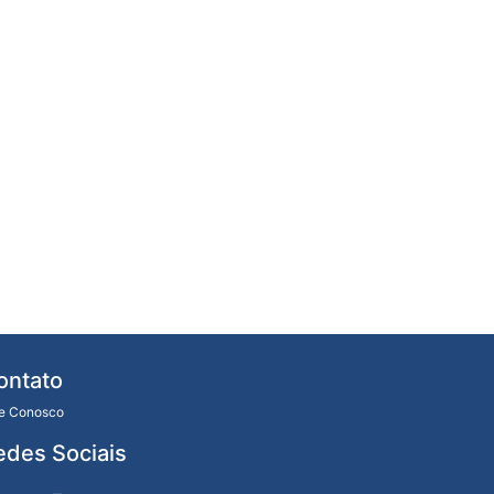
ontato
le Conosco
edes Sociais