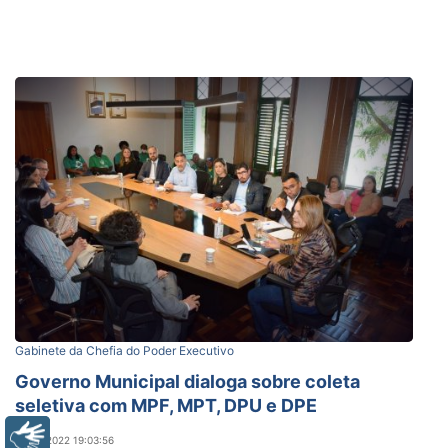
Gabinete da Chefia do Poder Executivo
Governo Municipal dialoga sobre coleta
seletiva com MPF, MPT, DPU e DPE
Libras
17/08/2022 19:03:56