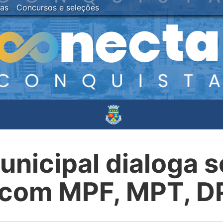
ias
Concursos e seleções
nicipal dialoga s
a com MPF, MPT, D