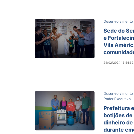
Desenvolvimento 
Sede do Se
e Fortaleci
Vila Améric
comunidade
24/02/2024 15:54:52
Desenvolvimento 
Poder Executivo
Prefeitura 
botijões de
dinheiro de
durante em