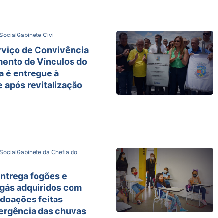
Social
Gabinete Civil
rviço de Convivência
mento de Vínculos do
a é entregue à
 após revitalização
Social
Gabinete da Chefia do
entrega fogões e
 gás adquiridos com
 doações feitas
ergência das chuvas