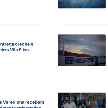
entrega creche e
irro Vila Elisa
 e Veredinha recebem
talmente reformadas