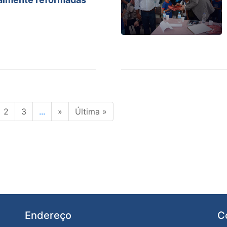
2
3
...
»
Última »
Endereço
C