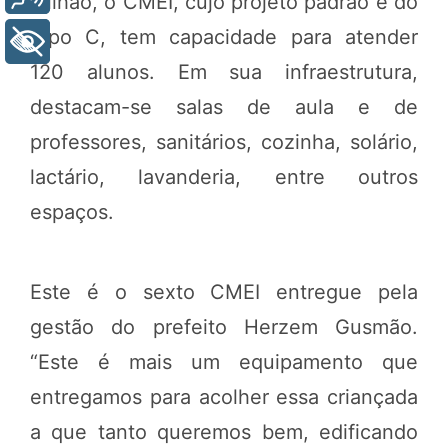
milhão, o CMEI, cujo projeto padrão é do
Tipo C, tem capacidade para atender
+ Acessibilidade
120 alunos. Em sua infraestrutura,
destacam-se salas de aula e de
professores, sanitários, cozinha, solário,
lactário, lavanderia, entre outros
espaços.
Este é o sexto CMEI entregue pela
gestão do prefeito Herzem Gusmão.
“Este é mais um equipamento que
entregamos para acolher essa criançada
a que tanto queremos bem, edificando