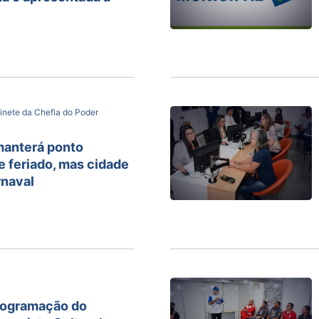
inete da Chefia do Poder
manterá ponto
 e feriado, mas cidade
rnaval
programação do