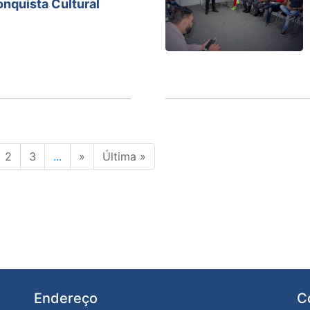
nquista Cultural
2
3
...
»
Última »
Endereço
C