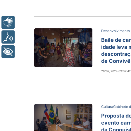
Libras
Desenvolvimento 
Voz
Baile de car
idade leva
+ Acessibilidade
descontraçã
de Convivê
28/02/2024 09:02:42
Cultura
Gabinete d
Proposta de
evento carn
da Conquist