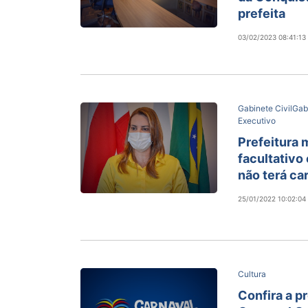
prefeita
03/02/2023 08:41:13
Gabinete Civil
Gab
Executivo
Prefeitura 
facultativo
não terá ca
25/01/2022 10:02:04
Cultura
Confira a 