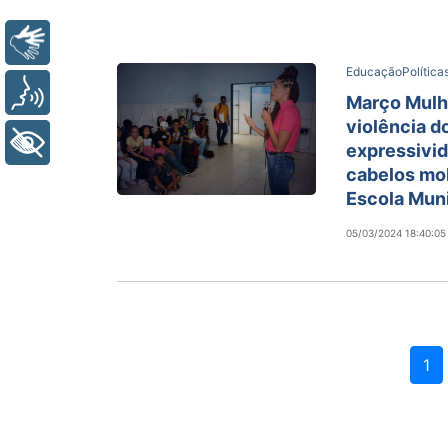
Libras
Educação
Polític
Voz
Março Mulhe
violência d
+ Acessibilidade
expressivi
cabelos mo
Escola Muni
05/03/2024 18:40:05
1