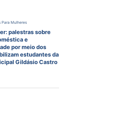
as Para Mulheres
r: palestras sobre
oméstica e
dade por meio dos
bilizam estudantes da
cipal Gildásio Castro