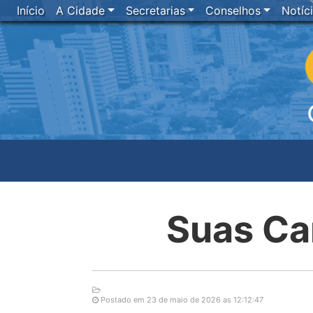
Início
A Cidade
Secretarias
Conselhos
Notíc
Suas Ca
Postado em 23 de maio de 2026 as 12:12:47