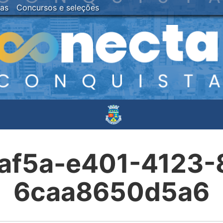
ias
Concursos e seleções
af5a-e401-4123-
6caa8650d5a6