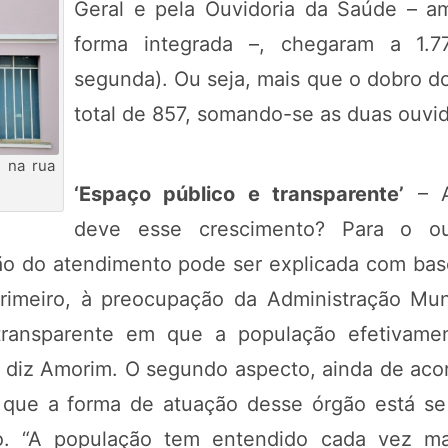
Geral e pela Ouvidoria da Saúde – a
forma integrada –, chegaram a 1.7
segunda). Ou seja, mais que o dobro d
total de 857, somando-se as duas ouvid
a na rua
‘Espaço público e transparente’
– A
deve esse crescimento? Para o ou
ão do atendimento pode ser explicada com bas
primeiro, à preocupação da Administração Mu
transparente em que a população efetivame
s”, diz Amorim. O segundo aspecto, ainda de ac
e que a forma de atuação desse órgão está s
co. “A população tem entendido cada vez ma