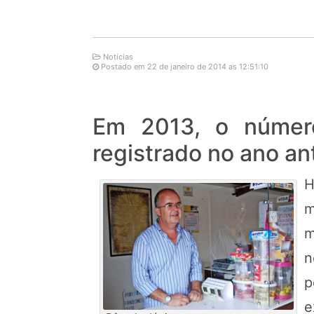
Notícias
Postado em 22 de janeiro de 2014 as 12:51:10
Em 2013, o númer
registrado no ano an
H
m
m
n
p
e