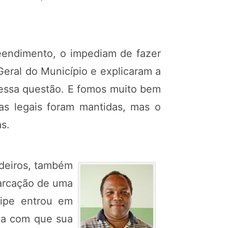
eendimento, o impediam de fazer
Geral do Município e explicaram a
r essa questão. E fomos muito bem
ias legais foram mantidas, mas o
s.
edeiros, também
marcação de uma
uipe entrou em
cia com que sua