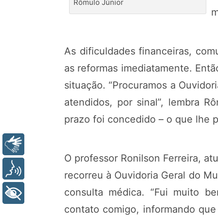
Rômulo Júnior
m
As dificuldades financeiras, c
as reformas imediatamente. Então
situação. “Procuramos a Ouvidori
atendidos, por sinal”, lembra R
prazo foi concedido – o que lhe p
Libras
O professor Ronilson Ferreira, a
Voz
recorreu à Ouvidoria Geral do Mun
consulta médica. “Fui muito b
+ Acessibilidade
contato comigo, informando que 