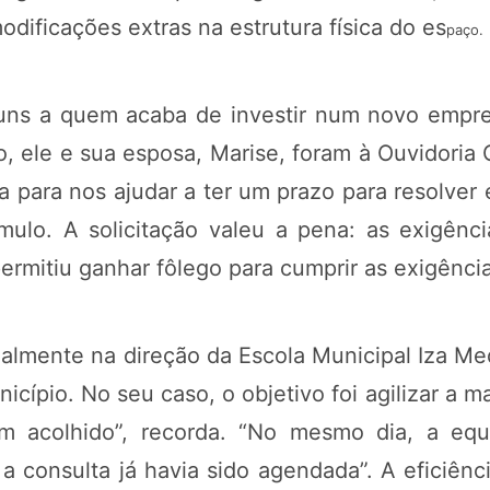
odificações extras na estrutura física do es
paço.
omuns a quem acaba de investir num novo empr
, ele e sua esposa, Marise, foram à Ouvidoria 
a para nos ajudar a ter um prazo para resolve
ômulo. A solicitação valeu a pena: as exigênc
ermitiu ganhar fôlego para cumprir as exigência
tualmente na direção da Escola Municipal Iza M
icípio. No seu caso, o objetivo foi agilizar a 
em acolhido”, recorda. “No mesmo dia, a eq
a consulta já havia sido agendada”. A eficiên