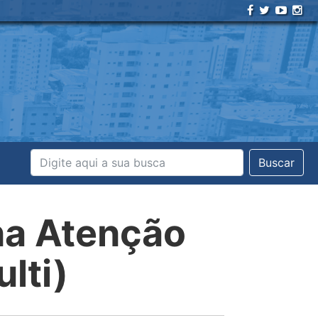
Buscar
na Atenção
lti)