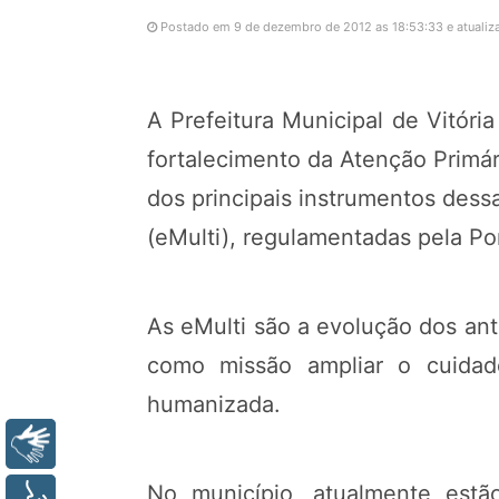
Postado em 9 de dezembro de 2012 as 18:53:33 e atualiza
A Prefeitura Municipal de Vitóri
fortalecimento da Atenção Primá
dos principais instrumentos dessa
(eMulti), regulamentadas pela P
As eMulti são a evolução dos an
como missão ampliar o cuidad
humanizada.
Libras
No município, atualmente estã