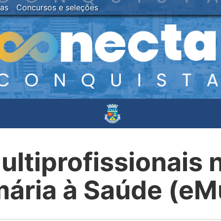
ias
Concursos e seleções
ultiprofissionais 
mária à Saúde (eMu