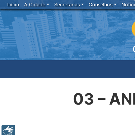
Início
A Cidade
Secretarias
Conselhos
Notíc
03 – AN
Libras