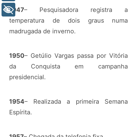
1947
– Pesquisadora registra a
+ Acessibilidade
temperatura de dois graus numa
madrugada de inverno.
1950
– Getúlio Vargas passa por Vitória
da Conquista em campanha
presidencial.
1954
– Realizada a primeira Semana
Espírita.
1957
– Chegada da telefonia fixa.