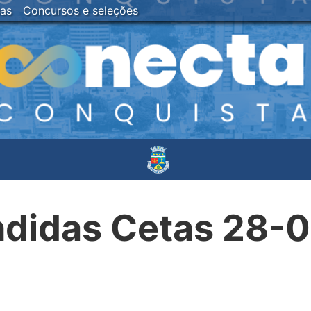
ias
Concursos e seleções
didas Cetas 28-