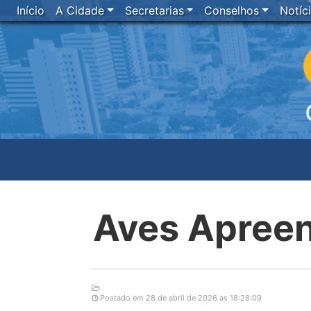
Início
A Cidade
Secretarias
Conselhos
Notíc
Aves Apreen
Postado em 28 de abril de 2026 as 18:28:09