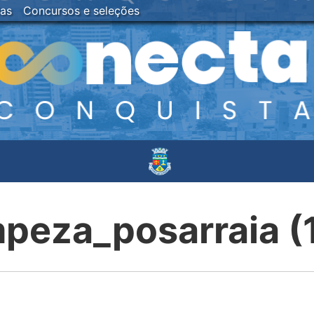
ias
Concursos e seleções
mpeza_posarraia (