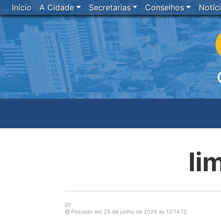
Início
A Cidade
Secretarias
Conselhos
Notíc
li
Postado em 25 de junho de 2026 as 13:14:12