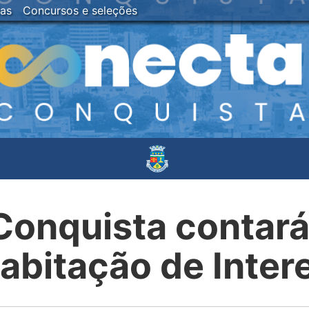
ias
Concursos e seleções
 Conquista contar
abitação de Inter