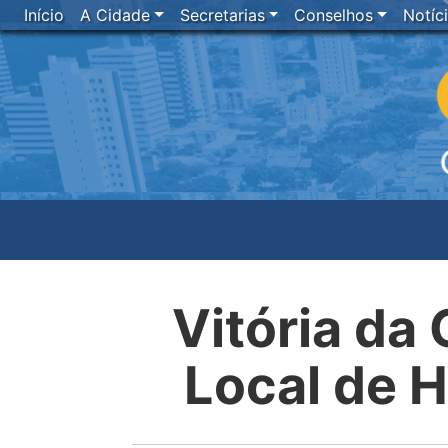
Início
A Cidade
Secretarias
Conselhos
Notíc
Vitória da
Local de H