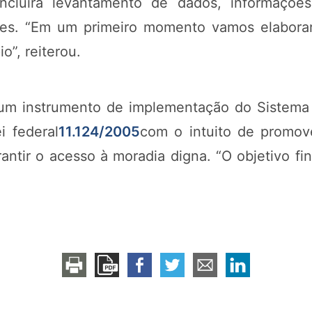
incluirá levantamento de dados, informaçõ
fases. “Em um primeiro momento vamos elabora
o”, reiterou.
um instrumento de implementação do Sistema 
ei federal
11.124/2005
com o intuito de promov
rantir o acesso à moradia digna. “O objetivo fi