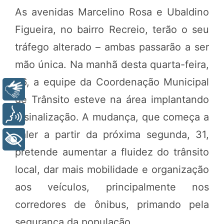
As avenidas Marcelino Rosa e Ubaldino
Figueira, no bairro Recreio, terão o seu
tráfego alterado – ambas passarão a ser
mão única. Na manhã desta quarta-feira,
26, a equipe da Coordenação Municipal
Libras
de Trânsito esteve na área implantando
Voz
a sinalização. A mudança, que começa a
valer a partir da próxima segunda, 31,
+ Acessibilidade
pretende aumentar a fluidez do trânsito
local, dar mais mobilidade e organização
aos veículos, principalmente nos
corredores de ônibus, primando pela
segurança da população.