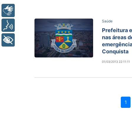
Libras
Saúde
Voz
Prefeitura 
nas áreas d
+ Acessibilidade
emergência 
Conquista
01/03/2013 22:11:11
1