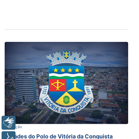
Libras
Educação
Cidades do Polo de Vitória da Conquista
Voz