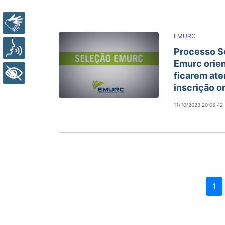
Libras
EMURC
Voz
Processo S
Emurc orien
+ Acessibilidade
ficarem ate
inscrição o
11/10/2023 20:05:42
1