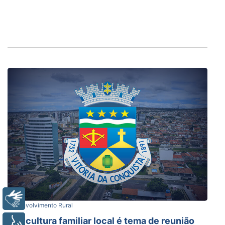
Libras
Desenvolvimento Rural
Agricultura familiar local é tema de reunião
Voz