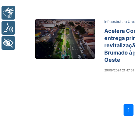
Libras
Infraestrutura Ur
Voz
Acelera Con
entrega pri
+ Acessibilidade
revitalizaç
Brumado à 
Oeste
29/06/2024 21:47:51
1