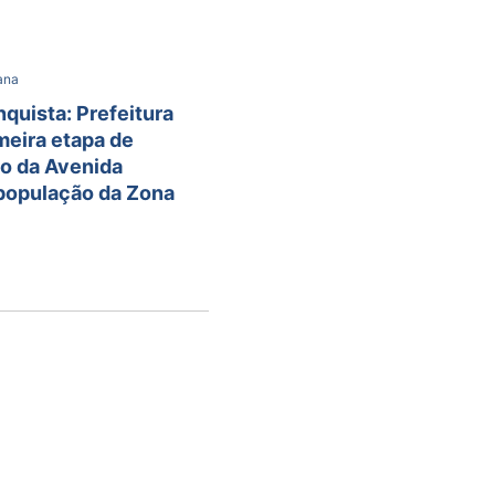
bana
quista: Prefeitura
meira etapa de
ão da Avenida
população da Zona