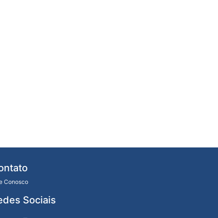
ontato
le Conosco
edes Sociais