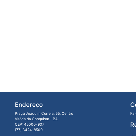
Endereço
C
Praça Joaquim Correia, 55, Centro
Fa
Vitória da Conquista - BA
R
CEP: 45000-907
(77) 3424-8500