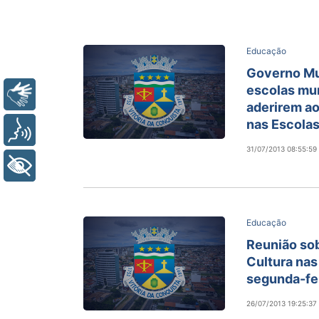
Educação
Governo Mu
escolas mun
Libras
aderirem ao
nas Escola
Voz
31/07/2013 08:55:59
+ Acessibilidade
Educação
Reunião sob
Cultura nas
segunda-fei
26/07/2013 19:25:37