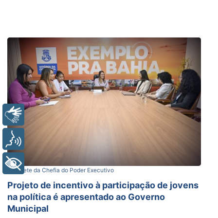
Libras
Voz
+ Acessibilidade
Gabinete da Chefia do Poder Executivo
Projeto de incentivo à participação de jovens
na política é apresentado ao Governo
Municipal