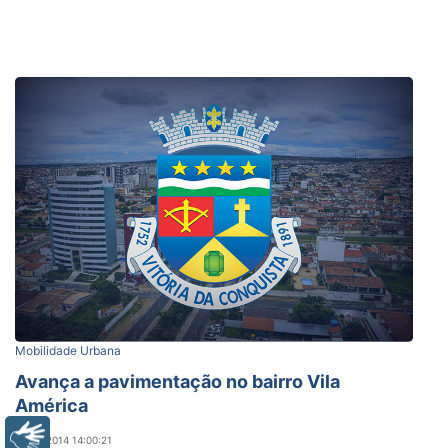
Mobilidade Urbana
Avança a pavimentação no bairro Vila
América
Libras
02/10/2014 14:00:21