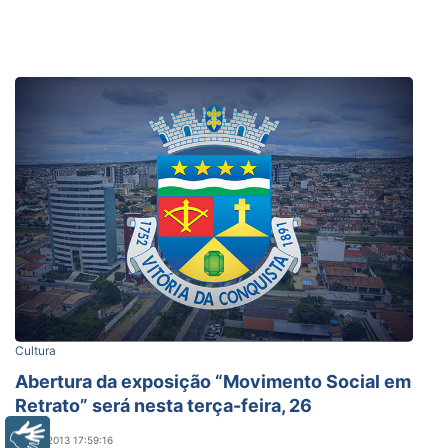
Cultura
Abertura da exposição “Movimento Social em
Retrato” será nesta terça-feira, 26
Libras
26/02/2013 17:59:16